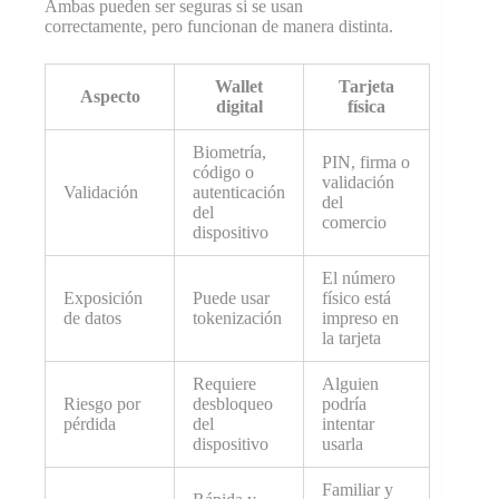
Ambas pueden ser seguras si se usan
correctamente, pero funcionan de manera distinta.
Wallet
Tarjeta
Aspecto
digital
física
Biometría,
PIN, firma o
código o
validación
Validación
autenticación
del
del
comercio
dispositivo
El número
Exposición
Puede usar
físico está
de datos
tokenización
impreso en
la tarjeta
Requiere
Alguien
Riesgo por
desbloqueo
podría
pérdida
del
intentar
dispositivo
usarla
Familiar y