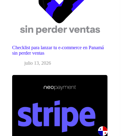
Checklist para lanzar tu e-commerce en Panamá
sin perder ventas
julio 13, 2026