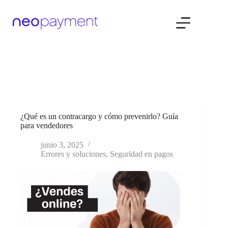
Saltar
al
contenido
¿Qué es un contracargo y cómo prevenirlo? Guía
para vendedores
junio 3, 2025
Errores y soluciones
,
Seguridad en pagos